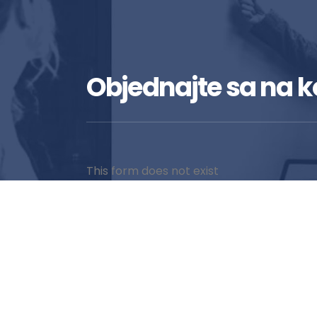
Objednajte sa na k
This form does not exist